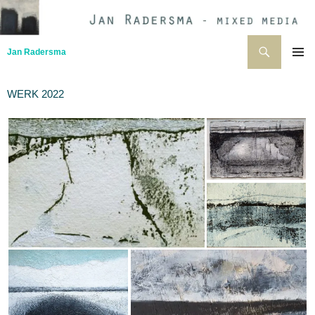
Ga
naar
de
Zoeken
Jan Radersma
inhoud
PRIMAI
MENU
WERK 2022