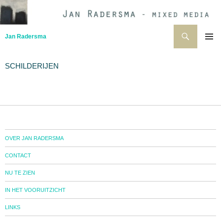
Ga
naar
de
Zoeken
Jan Radersma
inhoud
PRIMAI
MENU
SCHILDERIJEN
OVER JAN RADERSMA
CONTACT
NU TE ZIEN
IN HET VOORUITZICHT
LINKS