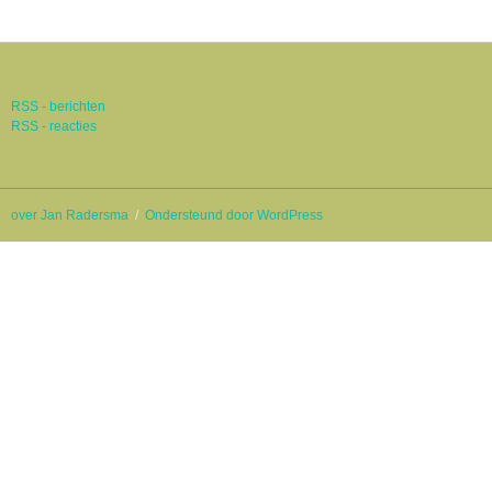
RSS - berichten
RSS - reacties
over Jan Radersma
Ondersteund door WordPress