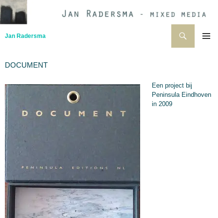
Ga
naar
de
Zoeken
Jan Radersma
inhoud
PRIMAI
MENU
DOCUMENT
Een project bij
Peninsula Eindhoven
in 2009