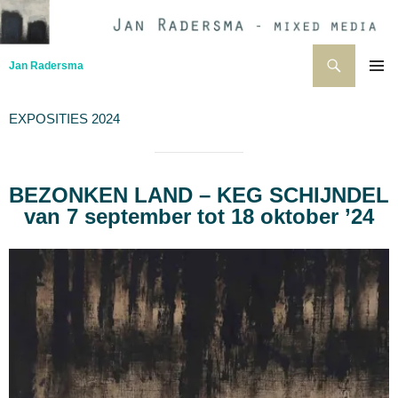
Ga
naar
de
Zoeken
Jan Radersma
inhoud
PRIMAI
MENU
EXPOSITIES 2024
BEZONKEN LAND – KEG SCHIJNDEL
van 7 september tot 18 oktober ’24