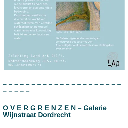
– – – – – – – – – – – – – – – – – – – – –
– – – – –
O V E R G R E N Z E N – Galerie
Wijnstraat Dordrecht