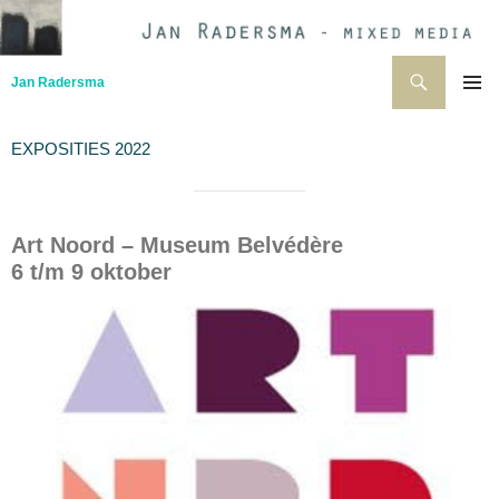
Ga
naar
de
Zoeken
Jan Radersma
inhoud
PRIMAI
MENU
EXPOSITIES 2022
Art Noord – Museum Belvédère
6 t/m 9 oktober